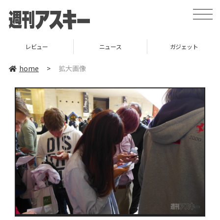
toggle
naviga
レビュー
ニュース
ガジェット
home
>
拡大画像