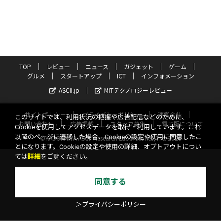
TOP
レビュー
ニュース
ガジェット
ゲーム
グルメ
スタートアップ
ICT
インフォメーション
ASCII.jp
MITテクノロジーレビュー
サイトポリシー
プライバシーポリシー
運営会社
このサイトでは、利用状況の把握や広告配信などのために、
お問い合わせ
広告掲載
スタッフ募集
電子版について
Cookieを使用してアクセスデータを取得・利用しています。これ
以降のページに遷移した場合、Cookieの設定や使用に同意したこ
©KADOKAWA ASCII Research Laboratories, Inc. 2026
とになります。Cookieの設定や使用の詳細、オプトアウトについ
ては
詳細
をご覧ください。
同意する
＞プライバシーポリシー