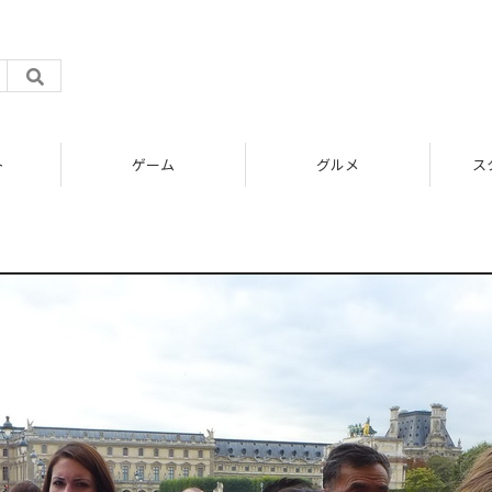
ト
ゲーム
グルメ
ス