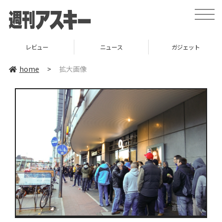
toggle
naviga
レビュー
ニュース
ガジェット
home
>
拡大画像