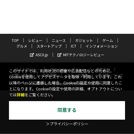
TOP
レビュー
ニュース
ガジェット
ゲーム
グルメ
スタートアップ
ICT
インフォメーション
ASCII.jp
MITテクノロジーレビュー
サイトポリシー
プライバシーポリシー
運営会社
このサイトでは、利用状況の把握や広告配信などのために、
お問い合わせ
広告掲載
スタッフ募集
電子版について
Cookieを使用してアクセスデータを取得・利用しています。これ
以降のページに遷移した場合、Cookieの設定や使用に同意したこ
©KADOKAWA ASCII Research Laboratories, Inc. 2026
とになります。Cookieの設定や使用の詳細、オプトアウトについ
ては
詳細
をご覧ください。
同意する
＞プライバシーポリシー