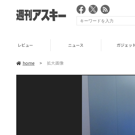
レビュー
ニュース
ガジェッ
home
>
拡大画像