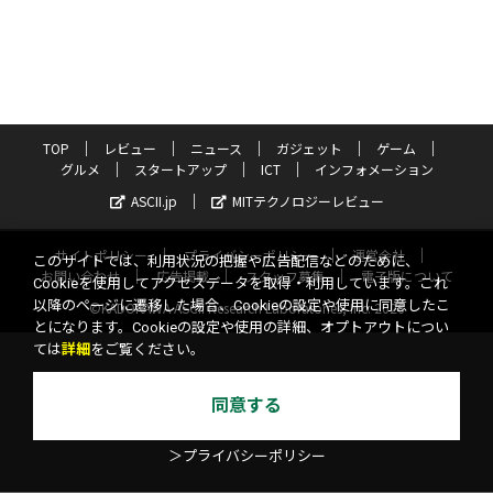
TOP
レビュー
ニュース
ガジェット
ゲーム
グルメ
スタートアップ
ICT
インフォメーション
ASCII.jp
MITテクノロジーレビュー
サイトポリシー
プライバシーポリシー
運営会社
このサイトでは、利用状況の把握や広告配信などのために、
お問い合わせ
広告掲載
スタッフ募集
電子版について
Cookieを使用してアクセスデータを取得・利用しています。これ
以降のページに遷移した場合、Cookieの設定や使用に同意したこ
©KADOKAWA ASCII Research Laboratories, Inc. 2026
とになります。Cookieの設定や使用の詳細、オプトアウトについ
ては
詳細
をご覧ください。
同意する
＞プライバシーポリシー