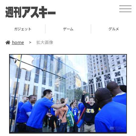
toggle
naviga
ガジェット
ゲーム
グルメ
home
>
拡大画像