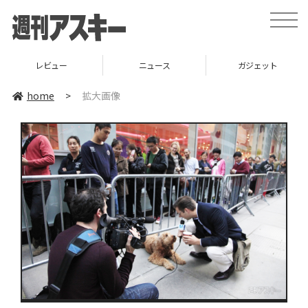
toggle
naviga
レビュー
ニュース
ガジェット
home
>
拡大画像