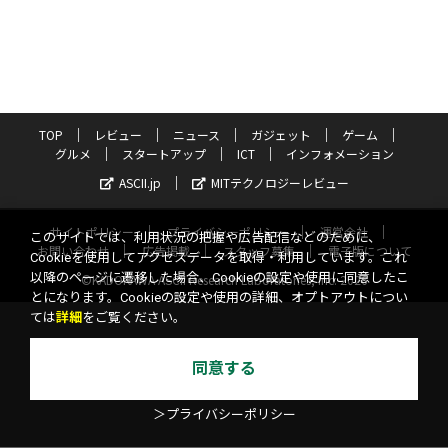
TOP
レビュー
ニュース
ガジェット
ゲーム
グルメ
スタートアップ
ICT
インフォメーション
ASCII.jp
MITテクノロジーレビュー
サイトポリシー
プライバシーポリシー
運営会社
このサイトでは、利用状況の把握や広告配信などのために、
お問い合わせ
広告掲載
スタッフ募集
電子版について
Cookieを使用してアクセスデータを取得・利用しています。これ
以降のページに遷移した場合、Cookieの設定や使用に同意したこ
©KADOKAWA ASCII Research Laboratories, Inc. 2026
とになります。Cookieの設定や使用の詳細、オプトアウトについ
ては
詳細
をご覧ください。
同意する
＞プライバシーポリシー