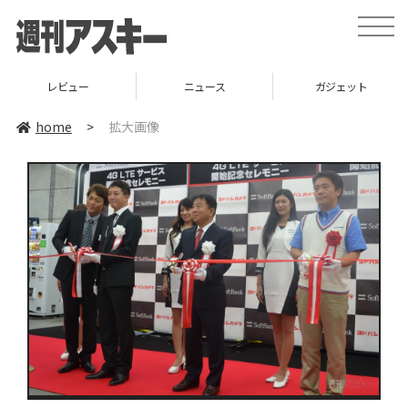
toggle
naviga
レビュー
ニュース
ガジェット
home
>
拡大画像