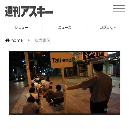
toggle
naviga
レビュー
ニュース
ガジェット
home
>
拡大画像