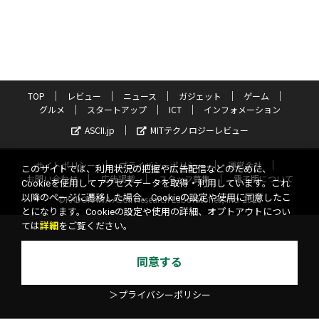
TOP
レビュー
ニュース
ガジェット
ゲーム
グルメ
スタートアップ
ICT
インフォメーション
ASCII.jp
MITテクノロジーレビュー
サイトポリシー
プライバシーポリシー
運営会社
このサイトでは、利用状況の把握や広告配信などのために、
お問い合わせ
広告掲載
スタッフ募集
電子版について
Cookieを使用してアクセスデータを取得・利用しています。これ
以降のページに遷移した場合、Cookieの設定や使用に同意したこ
©KADOKAWA ASCII Research Laboratories, Inc. 2026
とになります。Cookieの設定や使用の詳細、オプトアウトについ
ては
詳細
をご覧ください。
同意する
＞プライバシーポリシー