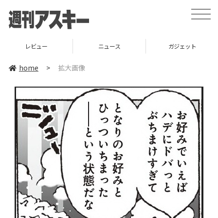
toggle
naviga
レビュー
ニュース
ガジェット
home
>
拡大画像