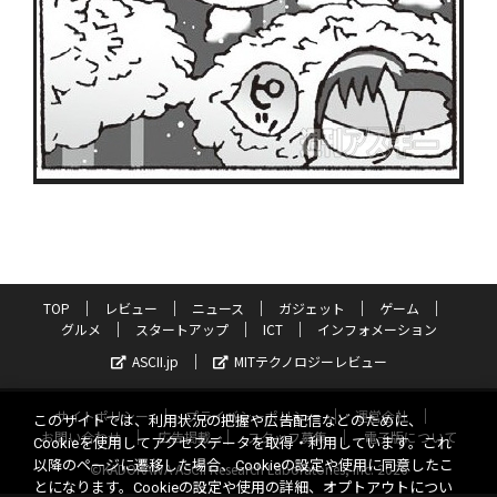
TOP
レビュー
ニュース
ガジェット
ゲーム
グルメ
スタートアップ
ICT
インフォメーション
ASCII.jp
MITテクノロジーレビュー
サイトポリシー
プライバシーポリシー
運営会社
このサイトでは、利用状況の把握や広告配信などのために、
お問い合わせ
広告掲載
スタッフ募集
電子版について
Cookieを使用してアクセスデータを取得・利用しています。これ
以降のページに遷移した場合、Cookieの設定や使用に同意したこ
©KADOKAWA ASCII Research Laboratories, Inc. 2026
とになります。Cookieの設定や使用の詳細、オプトアウトについ