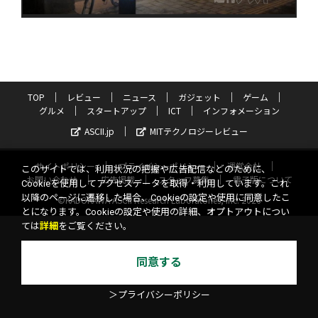
TOP
レビュー
ニュース
ガジェット
ゲーム
グルメ
スタートアップ
ICT
インフォメーション
ASCII.jp
MITテクノロジーレビュー
サイトポリシー
プライバシーポリシー
運営会社
このサイトでは、利用状況の把握や広告配信などのために、
お問い合わせ
広告掲載
スタッフ募集
電子版について
Cookieを使用してアクセスデータを取得・利用しています。これ
以降のページに遷移した場合、Cookieの設定や使用に同意したこ
©KADOKAWA ASCII Research Laboratories, Inc. 2026
とになります。Cookieの設定や使用の詳細、オプトアウトについ
ては
詳細
をご覧ください。
同意する
＞プライバシーポリシー