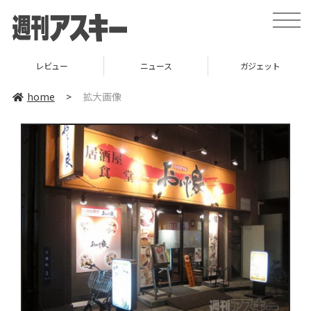
toggle
naviga
レビュー
ニュース
ガジェット
home
>
拡大画像