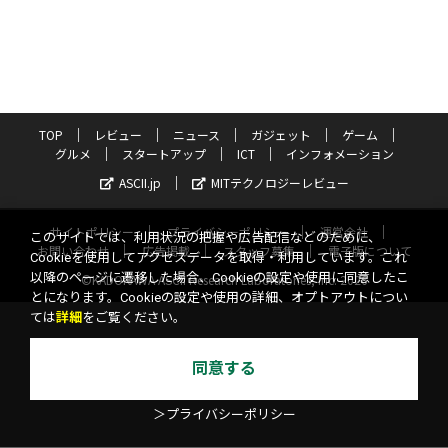
TOP
レビュー
ニュース
ガジェット
ゲーム
グルメ
スタートアップ
ICT
インフォメーション
ASCII.jp
MITテクノロジーレビュー
サイトポリシー
プライバシーポリシー
運営会社
このサイトでは、利用状況の把握や広告配信などのために、
お問い合わせ
広告掲載
スタッフ募集
電子版について
Cookieを使用してアクセスデータを取得・利用しています。これ
以降のページに遷移した場合、Cookieの設定や使用に同意したこ
©KADOKAWA ASCII Research Laboratories, Inc. 2026
とになります。Cookieの設定や使用の詳細、オプトアウトについ
ては
詳細
をご覧ください。
同意する
＞プライバシーポリシー