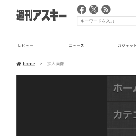
レビュー
ニュース
ガジェッ
home
>
拡大画像