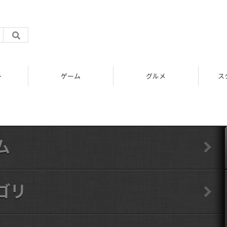
ト
ゲーム
グルメ
ス