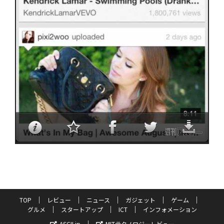
TOP
レビュー
ニュース
ガジェット
ゲーム
グルメ
スタートアップ
ICT
インフォメーション
ASCII.jp
MITテクノロジーレビュー