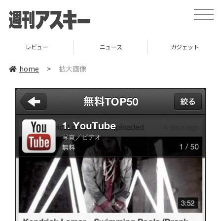
toggle
naviga
レビュー
ニュース
ガジェット
home
>
拡大画像