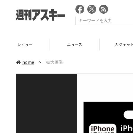
レビュー
ニュース
ガジェッ
home
>
拡大画像