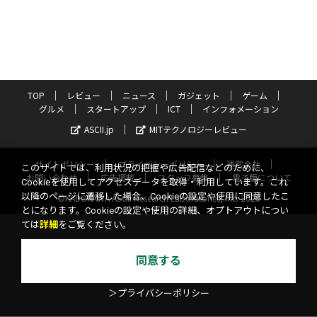
TOP
レビュー
ニュース
ガジェット
ゲーム
グルメ
スタートアップ
ICT
インフォメーション
ASCII.jp
MITテクノロジーレビュー
サイトポリシー
プライバシーポリシー
運営会社
このサイトでは、利用状況の把握や広告配信などのために、
お問い合わせ
広告掲載
スタッフ募集
電子版について
Cookieを使用してアクセスデータを取得・利用しています。これ
以降のページに遷移した場合、Cookieの設定や使用に同意したこ
©KADOKAWA ASCII Research Laboratories, Inc. 2026
とになります。Cookieの設定や使用の詳細、オプトアウトについ
ては
詳細
をご覧ください。
同意する
＞プライバシーポリシー