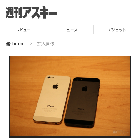
toggle
naviga
レビュー
ニュース
ガジェット
home
>
拡大画像