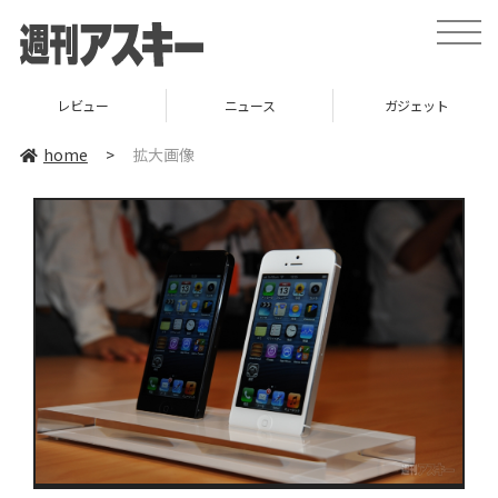
toggle
naviga
レビュー
ニュース
ガジェット
home
>
拡大画像