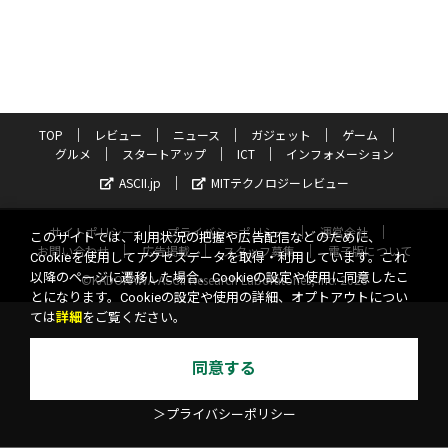
TOP
レビュー
ニュース
ガジェット
ゲーム
グルメ
スタートアップ
ICT
インフォメーション
ASCII.jp
MITテクノロジーレビュー
サイトポリシー
プライバシーポリシー
運営会社
このサイトでは、利用状況の把握や広告配信などのために、
お問い合わせ
広告掲載
スタッフ募集
電子版について
Cookieを使用してアクセスデータを取得・利用しています。これ
以降のページに遷移した場合、Cookieの設定や使用に同意したこ
©KADOKAWA ASCII Research Laboratories, Inc. 2026
とになります。Cookieの設定や使用の詳細、オプトアウトについ
ては
詳細
をご覧ください。
同意する
＞プライバシーポリシー