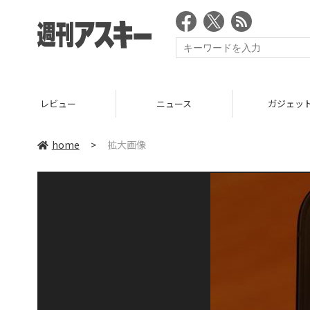
レビュー
ニュース
ガジェッ
home
>
拡大画像