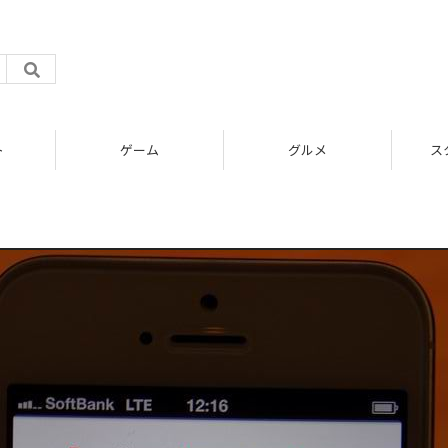
ト
ゲーム
グルメ
ス