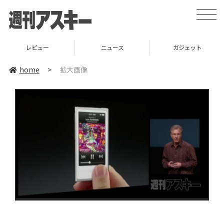
toggle
naviga
レビュー
ニュース
ガジェット
home
>
拡大画像