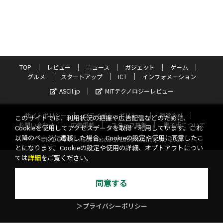
TOP
レビュー
ニュース
ガジェット
ゲーム
グルメ
スタートアップ
ICT
インフォメーション
ASCII.jp
MITテクノロジーレビュー
サイトポリシー
プライバシーポリシー
運営会社
このサイトでは、利用状況の把握や広告配信などのために、
お問い合わせ
広告掲載
スタッフ募集
電子版について
Cookieを使用してアクセスデータを取得・利用しています。これ
以降のページに遷移した場合、Cookieの設定や使用に同意したこ
©KADOKAWA ASCII Research Laboratories, Inc. 2026
とになります。Cookieの設定や使用の詳細、オプトアウトについ
ては
詳細
をご覧ください。
同意する
＞プライバシーポリシー