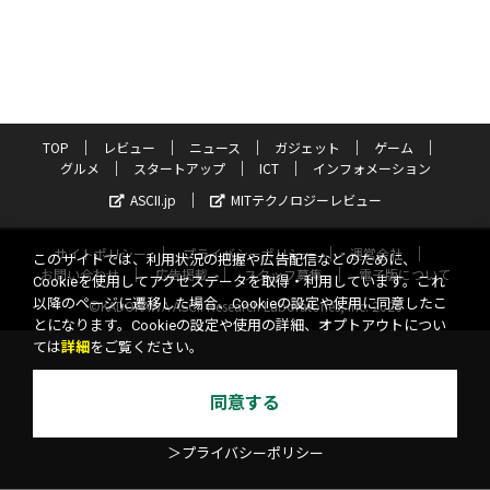
TOP
レビュー
ニュース
ガジェット
ゲーム
グルメ
スタートアップ
ICT
インフォメーション
ASCII.jp
MITテクノロジーレビュー
サイトポリシー
プライバシーポリシー
運営会社
このサイトでは、利用状況の把握や広告配信などのために、
お問い合わせ
広告掲載
スタッフ募集
電子版について
Cookieを使用してアクセスデータを取得・利用しています。これ
以降のページに遷移した場合、Cookieの設定や使用に同意したこ
©KADOKAWA ASCII Research Laboratories, Inc. 2026
とになります。Cookieの設定や使用の詳細、オプトアウトについ
ては
詳細
をご覧ください。
同意する
＞プライバシーポリシー