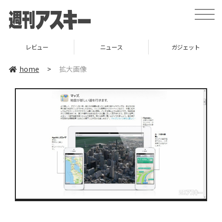
toggle
naviga
レビュー
ニュース
ガジェット
home
>
拡大画像