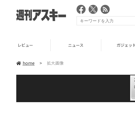
レビュー
ニュース
ガジェッ
home
>
拡大画像