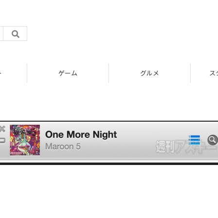
ト
ゲーム
グルメ
ス