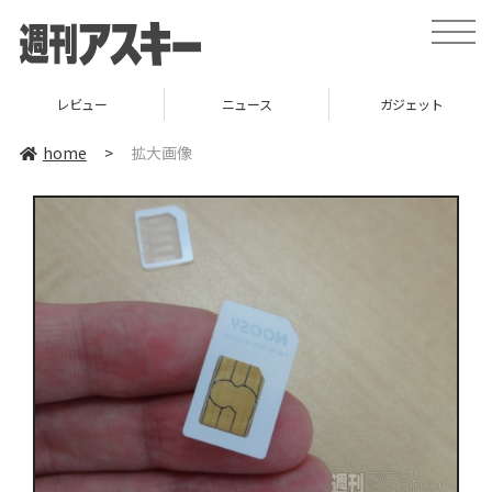
toggle
naviga
レビュー
ニュース
ガジェット
home
>
拡大画像