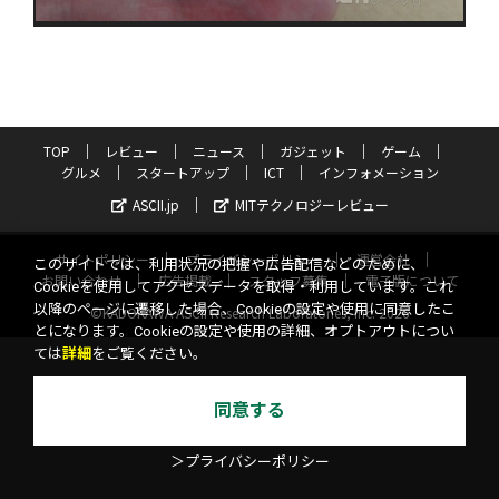
TOP
レビュー
ニュース
ガジェット
ゲーム
グルメ
スタートアップ
ICT
インフォメーション
ASCII.jp
MITテクノロジーレビュー
サイトポリシー
プライバシーポリシー
運営会社
このサイトでは、利用状況の把握や広告配信などのために、
お問い合わせ
広告掲載
スタッフ募集
電子版について
Cookieを使用してアクセスデータを取得・利用しています。これ
以降のページに遷移した場合、Cookieの設定や使用に同意したこ
©KADOKAWA ASCII Research Laboratories, Inc. 2026
とになります。Cookieの設定や使用の詳細、オプトアウトについ
ては
詳細
をご覧ください。
同意する
＞プライバシーポリシー