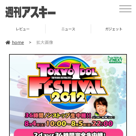
toggle
naviga
レビュー
ニュース
ガジェット
home
>
拡大画像