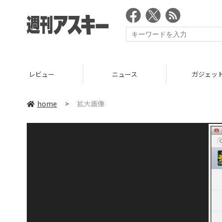
レビュー
ニュース
ガジェッ
home
>
拡大画像