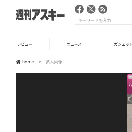
レビュー
ニュース
ガジェッ
home
>
拡大画像