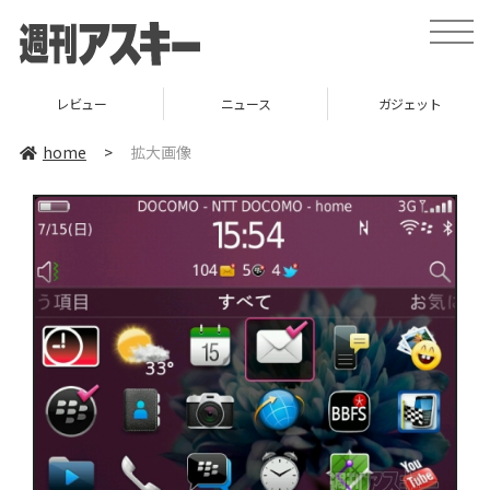
toggle
naviga
レビュー
ニュース
ガジェット
home
>
拡大画像