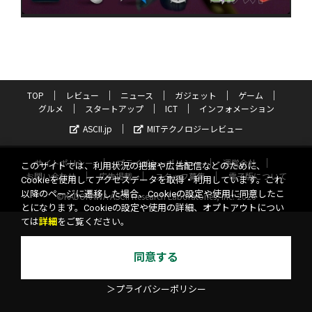
TOP
レビュー
ニュース
ガジェット
ゲーム
グルメ
スタートアップ
ICT
インフォメーション
ASCII.jp
MITテクノロジーレビュー
サイトポリシー
プライバシーポリシー
運営会社
このサイトでは、利用状況の把握や広告配信などのために、
お問い合わせ
広告掲載
スタッフ募集
電子版について
Cookieを使用してアクセスデータを取得・利用しています。これ
以降のページに遷移した場合、Cookieの設定や使用に同意したこ
©KADOKAWA ASCII Research Laboratories, Inc. 2026
とになります。Cookieの設定や使用の詳細、オプトアウトについ
ては
詳細
をご覧ください。
同意する
＞プライバシーポリシー