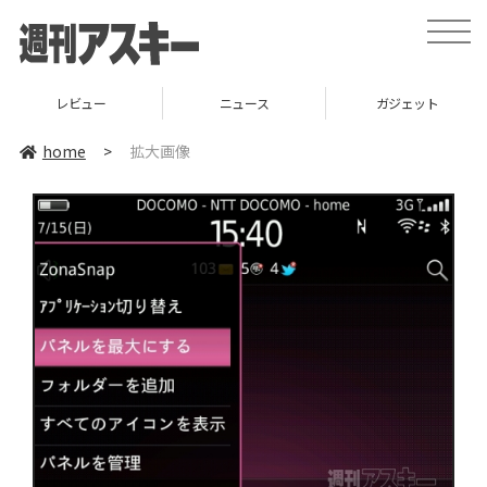
toggle
naviga
レビュー
ニュース
ガジェット
home
>
拡大画像