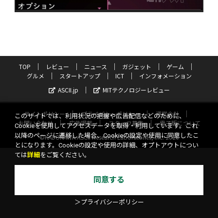
TOP
レビュー
ニュース
ガジェット
ゲーム
グルメ
スタートアップ
ICT
インフォメーション
ASCII.jp
MITテクノロジーレビュー
サイトポリシー
プライバシーポリシー
運営会社
このサイトでは、利用状況の把握や広告配信などのために、
お問い合わせ
広告掲載
スタッフ募集
電子版について
Cookieを使用してアクセスデータを取得・利用しています。これ
以降のページに遷移した場合、Cookieの設定や使用に同意したこ
©KADOKAWA ASCII Research Laboratories, Inc. 2026
とになります。Cookieの設定や使用の詳細、オプトアウトについ
ては
詳細
をご覧ください。
同意する
＞プライバシーポリシー