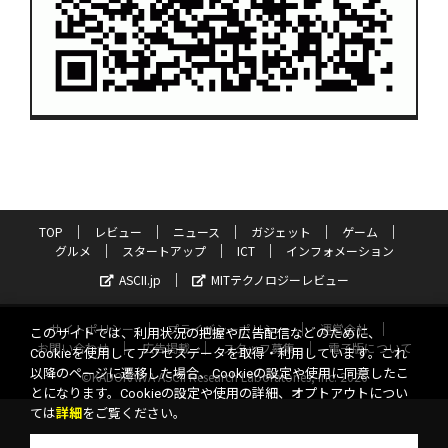
TOP
レビュー
ニュース
ガジェット
ゲーム
グルメ
スタートアップ
ICT
インフォメーション
ASCII.jp
MITテクノロジーレビュー
サイトポリシー
プライバシーポリシー
運営会社
このサイトでは、利用状況の把握や広告配信などのために、
お問い合わせ
広告掲載
スタッフ募集
電子版について
Cookieを使用してアクセスデータを取得・利用しています。これ
以降のページに遷移した場合、Cookieの設定や使用に同意したこ
©KADOKAWA ASCII Research Laboratories, Inc. 2026
とになります。Cookieの設定や使用の詳細、オプトアウトについ
ては
詳細
をご覧ください。