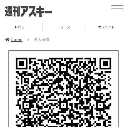
toggle
naviga
レビュー
ニュース
ガジェット
home
>
拡大画像