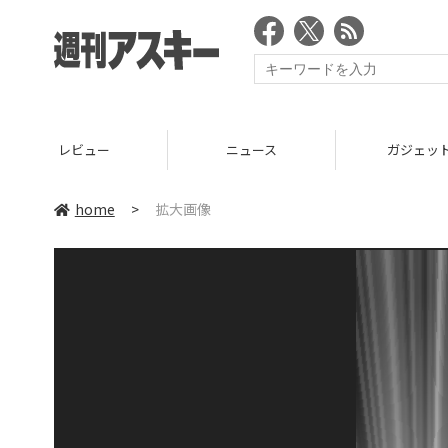
レビュー
ニュース
ガジェッ
home
>
拡大画像