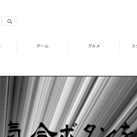
ト
ゲーム
グルメ
ス