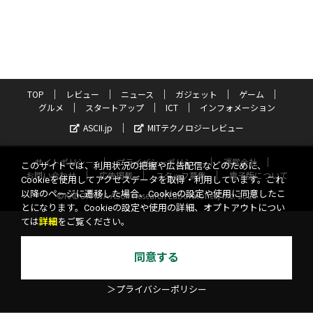
TOP
レビュー
ニュース
ガジェット
ゲーム
グルメ
スタートアップ
ICT
インフォメーション
ASCII.jp
MITテクノロジーレビュー
サイトポリシー
プライバシーポリシー
運営会社
このサイトでは、利用状況の把握や広告配信などのために、
お問い合わせ
広告掲載
スタッフ募集
電子版について
Cookieを使用してアクセスデータを取得・利用しています。これ
以降のページに遷移した場合、Cookieの設定や使用に同意したこ
©KADOKAWA ASCII Research Laboratories, Inc. 2026
とになります。Cookieの設定や使用の詳細、オプトアウトについ
ては
詳細
をご覧ください。
同意する
＞プライバシーポリシー