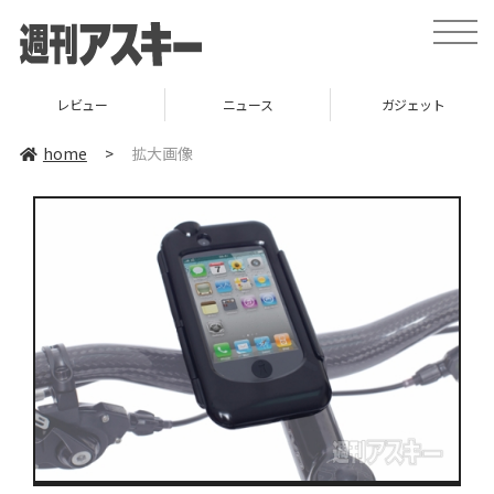
toggle
naviga
レビュー
ニュース
ガジェット
home
>
拡大画像