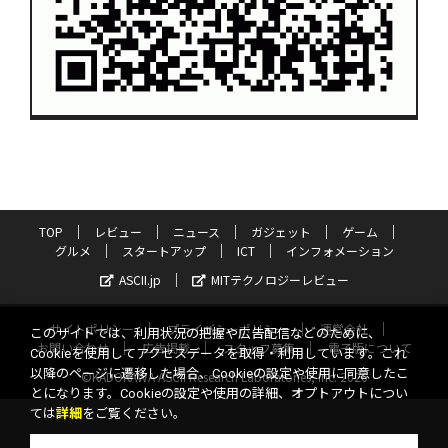
TOP
レビュー
ニュース
ガジェット
ゲーム
グルメ
スタートアップ
ICT
インフォメーション
ASCII.jp
MITテクノロジーレビュー
サイトポリシー
プライバシーポリシー
運営会社
このサイトでは、利用状況の把握や広告配信などのために、
お問い合わせ
広告掲載
スタッフ募集
電子版について
Cookieを使用してアクセスデータを取得・利用しています。これ
以降のページに遷移した場合、Cookieの設定や使用に同意したこ
©KADOKAWA ASCII Research Laboratories, Inc. 2026
とになります。Cookieの設定や使用の詳細、オプトアウトについ
ては
詳細
をご覧ください。