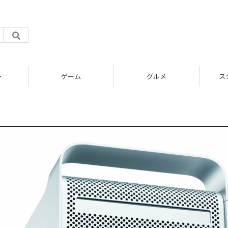
ト
ゲーム
グルメ
ス