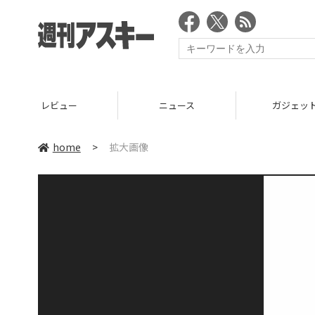
レビュー
ニュース
ガジェッ
home
>
拡大画像