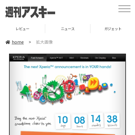
toggle
naviga
レビュー
ニュース
ガジェット
home
>
拡大画像