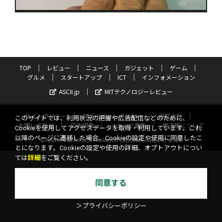
TOP
レビュー
ニュース
ガジェット
ゲーム
グルメ
スタートアップ
ICT
インフォメーション
ASCII.jp
MITテクノロジーレビュー
サイトポリシー
プライバシーポリシー
運営会社
このサイトでは、利用状況の把握や広告配信などのために、
お問い合わせ
広告掲載
スタッフ募集
電子版について
Cookieを使用してアクセスデータを取得・利用しています。これ
以降のページに遷移した場合、Cookieの設定や使用に同意したこ
©KADOKAWA ASCII Research Laboratories, Inc. 2026
とになります。Cookieの設定や使用の詳細、オプトアウトについ
ては
詳細
をご覧ください。
同意する
＞プライバシーポリシー