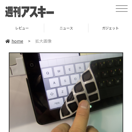
toggle
naviga
レビュー
ニュース
ガジェット
home
>
拡大画像