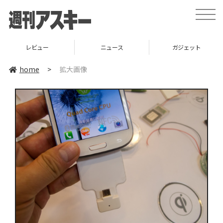
toggle
naviga
レビュー
ニュース
ガジェット
home
>
拡大画像