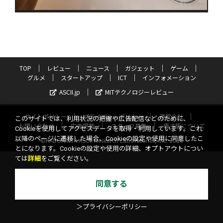
TOP
レビュー
ニュース
ガジェット
ゲーム
グルメ
スタートアップ
ICT
インフォメーション
ASCII.jp
MITテクノロジーレビュー
サイトポリシー
プライバシーポリシー
運営会社
このサイトでは、利用状況の把握や広告配信などのために、
お問い合わせ
広告掲載
スタッフ募集
電子版について
Cookieを使用してアクセスデータを取得・利用しています。これ
以降のページに遷移した場合、Cookieの設定や使用に同意したこ
©KADOKAWA ASCII Research Laboratories, Inc. 2026
とになります。Cookieの設定や使用の詳細、オプトアウトについ
ては
詳細
をご覧ください。
同意する
＞プライバシーポリシー