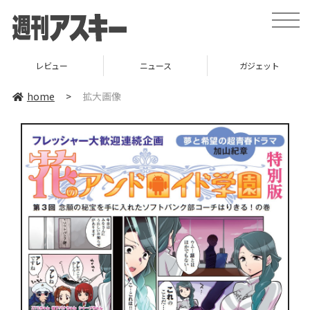
toggle
naviga
レビュー
ニュース
ガジェット
home
>
拡大画像