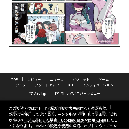
TOP
レビュー
ニュース
ガジェット
ゲーム
グルメ
スタートアップ
ICT
インフォメーション
ASCII.jp
MITテクノロジーレビュー
サイトポリシー
プライバシーポリシー
運営会社
このサイトでは、利用状況の把握や広告配信などのために、
お問い合わせ
広告掲載
スタッフ募集
電子版について
Cookieを使用してアクセスデータを取得・利用しています。これ
以降のページに遷移した場合、Cookieの設定や使用に同意したこ
©KADOKAWA ASCII Research Laboratories, Inc. 2026
とになります。Cookieの設定や使用の詳細、オプトアウトについ