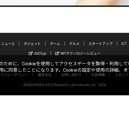
ニュース
ガジェット
ゲーム
グルメ
スタートアップ
ICT
ASCII.jp
MITテクノロジーレビュー
ために、Cookieを使用してアクセスデータを取得・利用して
使用に同意したことになります。Cookieの設定や使用の詳細、
ライバシーポリシー
運営会社
お問い合わせ
広告掲載
スタッフ
©KADOKAWA ASCII Research Laboratories, Inc. 2026