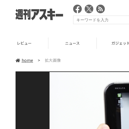
レビュー
ニュース
ガジェッ
home
>
拡大画像