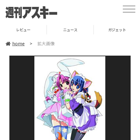
toggle
naviga
レビュー
ニュース
ガジェット
home
>
拡大画像