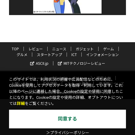
TOP
レビュー
ニュース
ガジェット
ゲーム
グルメ
スタートアップ
ICT
インフォメーション
ASCII.jp
MITテクノロジーレビュー
サイトポリシー
プライバシーポリシー
運営会社
このサイトでは、利用状況の把握や広告配信などのために、
お問い合わせ
広告掲載
スタッフ募集
電子版について
Cookieを使用してアクセスデータを取得・利用しています。これ
以降のページに遷移した場合、Cookieの設定や使用に同意したこ
©KADOKAWA ASCII Research Laboratories, Inc. 2026
とになります。Cookieの設定や使用の詳細、オプトアウトについ
ては
詳細
をご覧ください。
同意する
＞プライバシーポリシー