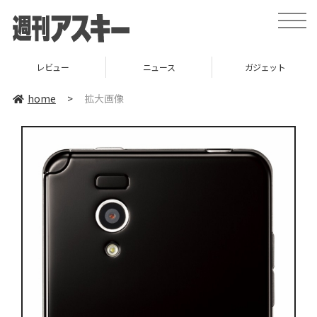
toggle
naviga
レビュー
ニュース
ガジェット
home
>
拡大画像