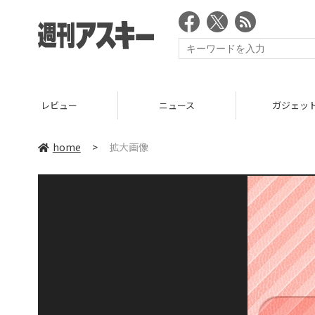
レビュー
ニュース
ガジェッ
home
>
拡大画像