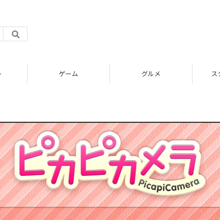
ト
ゲーム
グルメ
ス