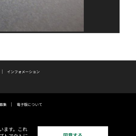
インフォメーション
募集
電子版について
います。これ
同意する