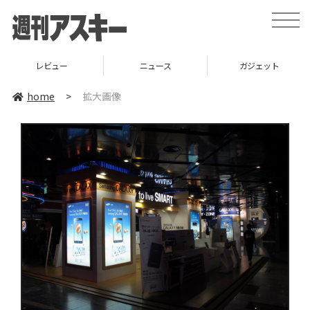
toggle
naviga
レビュー
ニュース
ガジェット
home
>
拡大画像