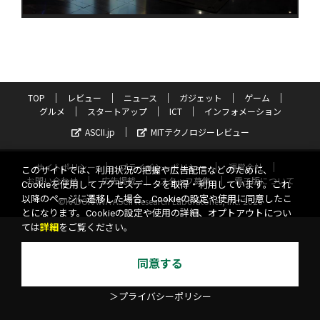
TOP
レビュー
ニュース
ガジェット
ゲーム
グルメ
スタートアップ
ICT
インフォメーション
ASCII.jp
MITテクノロジーレビュー
サイトポリシー
プライバシーポリシー
運営会社
このサイトでは、利用状況の把握や広告配信などのために、
お問い合わせ
広告掲載
スタッフ募集
電子版について
Cookieを使用してアクセスデータを取得・利用しています。これ
以降のページに遷移した場合、Cookieの設定や使用に同意したこ
©KADOKAWA ASCII Research Laboratories, Inc. 2026
とになります。Cookieの設定や使用の詳細、オプトアウトについ
ては
詳細
をご覧ください。
同意する
＞プライバシーポリシー