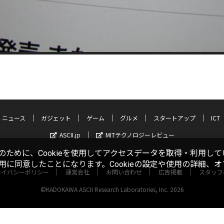
ニュース
ガジェット
ゲーム
グルメ
スタートアップ
ICT
ASCII.jp
MITテクノロジーレビュー
ために、Cookieを使用してアクセスデータを取得・利用して
使用に同意したことになります。Cookieの設定や使用の詳細、
ライバシーポリシー
運営会社
お問い合わせ
広告掲載
スタッフ
©KADOKAWA ASCII Research Laboratories, Inc. 2026