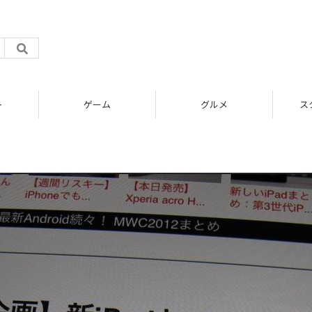
ト
ゲーム
グルメ
ス