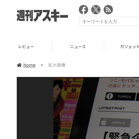
レビュー
ニュース
ガジェッ
home
>
拡大画像