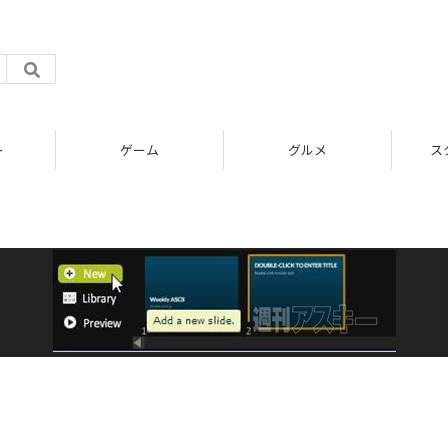
ト
ゲーム
グルメ
ス