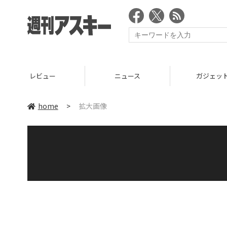
レビュー
ニュース
ガジェッ
home
>
拡大画像