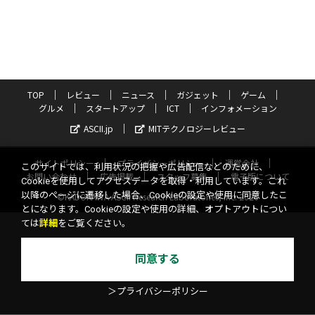
TOP
レビュー
ニュース
ガジェット
ゲーム
グルメ
スタートアップ
ICT
インフォメーション
ASCII.jp
MITテクノロジーレビュー
サイトポリシー
プライバシーポリシー
運営会社
このサイトでは、利用状況の把握や広告配信などのために、
お問い合わせ
広告掲載
スタッフ募集
電子版について
Cookieを使用してアクセスデータを取得・利用しています。これ
以降のページに遷移した場合、Cookieの設定や使用に同意したこ
©KADOKAWA ASCII Research Laboratories, Inc. 2026
とになります。Cookieの設定や使用の詳細、オプトアウトについ
ては
詳細
をご覧ください。
同意する
＞プライバシーポリシー