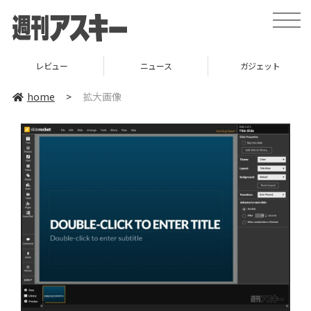
toggle
naviga
レビュー
ニュース
ガジェット
home
>
拡大画像