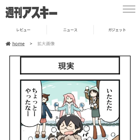
toggle
naviga
レビュー
ニュース
ガジェット
home
>
拡大画像