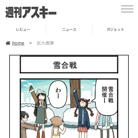
toggle
naviga
レビュー
ニュース
ガジェット
home
>
拡大画像