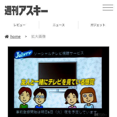
toggle
naviga
レビュー
ニュース
ガジェット
home
>
拡大画像