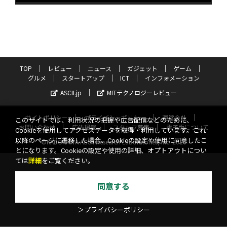
TOP
レビュー
ニュース
ガジェット
ゲーム
グルメ
スタートアップ
ICT
インフォメーション
ASCII.jp
MITテクノロジーレビュー
サイトポリシー
プライバシーポリシー
運営会社
このサイトでは、利用状況の把握や広告配信などのために、
お問い合わせ
広告掲載
スタッフ募集
電子版について
Cookieを使用してアクセスデータを取得・利用しています。これ
以降のページに遷移した場合、Cookieの設定や使用に同意したこ
©KADOKAWA ASCII Research Laboratories, Inc. 2026
とになります。Cookieの設定や使用の詳細、オプトアウトについ
ては
詳細
をご覧ください。
同意する
＞プライバシーポリシー