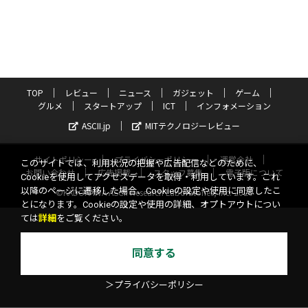
TOP
レビュー
ニュース
ガジェット
ゲーム
グルメ
スタートアップ
ICT
インフォメーション
ASCII.jp
MITテクノロジーレビュー
サイトポリシー
プライバシーポリシー
運営会社
このサイトでは、利用状況の把握や広告配信などのために、
お問い合わせ
広告掲載
スタッフ募集
電子版について
Cookieを使用してアクセスデータを取得・利用しています。これ
以降のページに遷移した場合、Cookieの設定や使用に同意したこ
©KADOKAWA ASCII Research Laboratories, Inc. 2026
とになります。Cookieの設定や使用の詳細、オプトアウトについ
ては
詳細
をご覧ください。
同意する
＞プライバシーポリシー