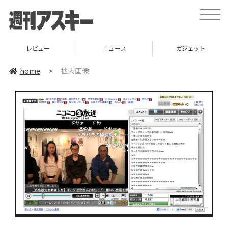
toggle
naviga
レビュー
ニュース
ガジェット
home
>
拡大画像