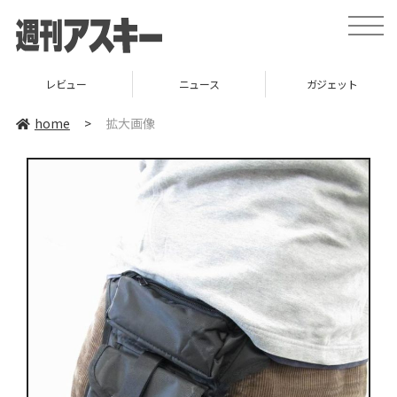
toggle
naviga
レビュー
ニュース
ガジェット
home
>
拡大画像