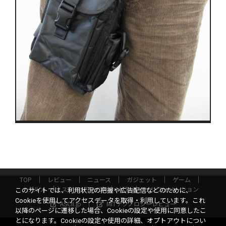
TOP
レビュー
ニュース
ガジェット
ゲーム
グルメ
スタートアップ
ICT
インフォメーション
このサイトでは、利用状況の把握や広告配信などのために、
Cookieを使用してアクセスデータを取得・利用しています。これ
ASCII.jp
MITテクノロジーレビュー
以降のページに遷移した場合、Cookieの設定や使用に同意したこ
とになります。Cookieの設定や使用の詳細、オプトアウトについ