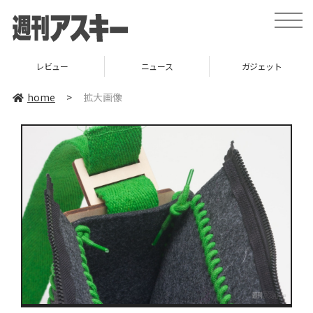
toggle
naviga
レビュー
ニュース
ガジェット
home
>
拡大画像