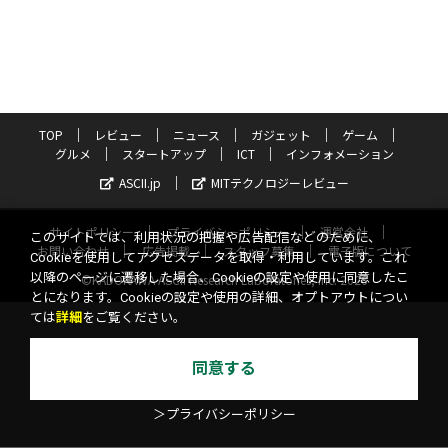
TOP
レビュー
ニュース
ガジェット
ゲーム
グルメ
スタートアップ
ICT
インフォメーション
ASCII.jp
MITテクノロジーレビュー
サイトポリシー
プライバシーポリシー
運営会社
このサイトでは、利用状況の把握や広告配信などのために、
お問い合わせ
広告掲載
スタッフ募集
電子版について
Cookieを使用してアクセスデータを取得・利用しています。これ
以降のページに遷移した場合、Cookieの設定や使用に同意したこ
©KADOKAWA ASCII Research Laboratories, Inc. 2026
とになります。Cookieの設定や使用の詳細、オプトアウトについ
ては
詳細
をご覧ください。
同意する
＞プライバシーポリシー